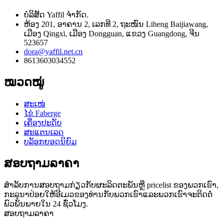
ບໍລິສັດ Yaffil ຈໍາກັດ.
ຫ້ອງ 201, ອາຄານ 2, ເລກທີ 2, ຖະໜົນ Liheng Baijiawang,
ເມືອງ Qingxi, ເມືອງ Dongguan, ແຂວງ Guangdong, ຈີນ
523657
dora@yaffil.net.cn
8613603034552
ໝວດໝູ່
ສະເໜ່
ໄຂ່ Faberge
ເຄື່ອງປະດັບ
ສະແຕນເລດ
ບລັອກຍອດນິຍົມ
ສອບຖາມລາຄາ
ສໍາ​ລັບ​ການ​ສອບ​ຖາມ​ກ່ຽວ​ກັບ​ຜະ​ລິດ​ຕະ​ພັນ​ຫຼື pricelist ຂອງ​ພວກ​ເຮົາ​,
ກະ​ລຸ​ນາ​ປ່ອຍ​ໃຫ້​ອີ​ເມວ​ຂອງ​ທ່ານ​ກັບ​ພວກ​ເຮົາ​ແລະ​ພວກ​ເຮົາ​ຈະ​ຕິດ​ຕໍ່​
ພົວ​ພັນ​ພາຍ​ໃນ 24 ຊົ່ວ​ໂມງ​.
ສອບຖາມລາຄາ