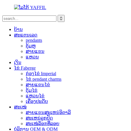
ບ້ານ
ສະແຕນເລດ
pendants
ຕຸ້ມຫູ
ສາຍແຂນ
ແຫວນ
ເງິນ
ໄຂ່ Faberge
ກ່ອງໄຂ່ Imperial
ໄຂ່ pendant charms
ສາຍແຂນໄຂ່
ຕຸ້ມໄຂ່
ແຫວນໄຂ່
ເຄື່ອງປະດັບ
ສະເໜ່
ສາຍແຂນສະເຫນ່ອິຕາລີ
ສະເຫນ່ລູກປັດ
ສະເໜ່ລັອກທີ່ລອຍ
ບໍລິການ OEM & ODM