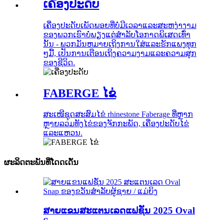
ເຄື່ອງປະດັບ
ເຄື່ອງປະດັບເພັດພອຍທີ່ບໍ່ມີເວລາແລະສະຫງ່າງາມ
ຂອງພວກເຮົາບໍ່ພຽງແຕ່ສໍາລັບໂອກາດພິເສດເທົ່າ
ນັ້ນ - ພວກມັນຫມາຍເຖິງການໃສ່ແລະຮັກແພງທຸກ
ໆມື້, ເປັນການເຕືອນເຖິງຄວາມງາມແລະຄວາມສຸກ
ຂອງຊີວິດ.
FABERGE ໄຂ່
ສະເໜີຊຸດສະສົມໄຂ່ rhinestone Faberage ທີ່ຫຼາກ
ຫຼາຍລວມທັງໄຂ່ຂອງຈັກກະພັດ, ເຄື່ອງປະດັບໄຂ່
ແລະແຫວນ.
ຜະລິດຕະພັນທີ່ໂດດເດັ່ນ
ສາຍແຂນສະແຕນເລດແຟຊັ່ນ 2025 Oval