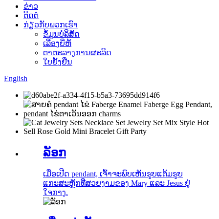
ຂ່າວ
ຕິດຕໍ່
ກ່ຽວກັບພວກເຮົາ
ຂໍ້ມູນບໍລິສັດ
ເລື່ອງຍີ່ຫໍ້
ຕາຕະລາງການຜະລິດ
ໃບຢັ້ງຢືນ
English
ລັອກ
ເມື່ອເປີດ pendant, ເຈົ້າຈະພົບເຫັນຮູບແຕ້ມຮູບ
ແກະສະຫຼັກທີ່ສວຍງາມຂອງ Mary ແລະ Jesus ຢູ່
ໃຈກາງ.