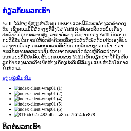
ກ່ຽວກັບພວກເຮົາ
Yaffil ໄດ້ສ້າງຊື່ສຽງສໍາລັບຄຸນນະພາບແລະຝີມືລະຫວ່າງລູກຄ້າຂອງ
ຕົນ, ເຊິ່ງລວມມີຍີ່ຫໍ້ຕ່າງໆທີ່ອີງໃສ່ Yaffil ສໍາລັບຜະລິດຕະພັນເຄື່ອງ
ປະດັບທີ່ມີຄຸນນະພາບສູງ, ລາຄາບໍ່ແພງ. ທີມງານຂອງ Yaffil ມີຄວາມ
ກະຕືລືລົ້ນໃນການໃຫ້ລູກຄ້າດ້ວຍເຄື່ອງປະດັບທີ່ເຮັດດ້ວຍຕົວເອງທີ່ປັບ
ແຕ່ງຕາມລົດຊາດແລະຮູບແບບທີ່ເປັນເອກະລັກຂອງພວກເຂົາ. ບໍ່ວ່າ
ຈະເປັນການອອກແບບຊິ້ນສ່ວນຈາກຮອຍຂີດຂ່ວນຫຼືດັດແປງການ
ອອກແບບທີ່ມີຢູ່ແລ້ວ, ຜູ້ອອກແບບຂອງ Yaffil ເຮັດວຽກຢ່າງໃກ້ຊິດກັບ
ລູກຄ້າຂອງພວກເຂົາເພື່ອສ້າງເຄື່ອງປະດັບທີ່ສົມບູນແບບສໍາລັບໂອກາດ
ໃດກໍ່ຕາມ.
ຮຽນ​ຮູ້​ເພີ່ມ​ເຕີມ
ຕິດຕໍ່ພວກເຮົາ