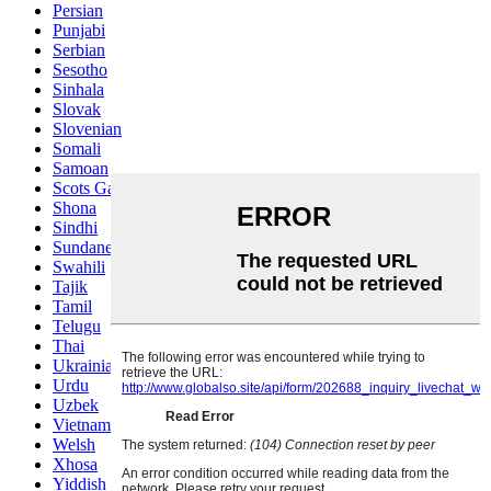
Persian
Punjabi
Serbian
Sesotho
Sinhala
Slovak
Slovenian
Somali
Samoan
Scots Gaelic
Shona
Sindhi
Sundanese
Swahili
Tajik
Tamil
Telugu
Thai
Ukrainian
Urdu
Uzbek
Vietnamese
Welsh
Xhosa
Yiddish