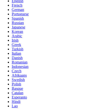
English
French
German
Portuguese
Spanish
Russian
Japanese
Korean
Arabic
Irish
Greek
Turkish
Italian
Danish
Romanian
Indonesian
Czech
Afrikaans
Swedish
Polish
Basque
Catalan
Esperanto
Hindi
Lao