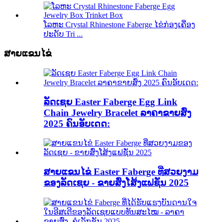
ໂລຫະ Crystal Rhinestone Faberge ໄຂ່ກ່ອງເຄື່ອງ
ປະດັບ Tri ...
ສາຍແຂນໄຂ່
ລັດເຊຍ Easter Faberge Egg Link
Chain Jewelry Bracelet ລາຄາຂາຍສົ່ງ
2025 ຄົນອັບເດດ:
ສາຍແຂນໄຂ່ Easter Faberge ທີ່ສວຍງາມ
ຂອງລັດເຊຍ - ຂາຍສົ່ງໂສ້ງແຟຊັ່ນ 2025