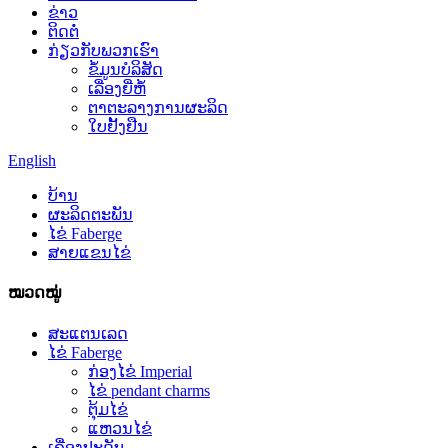
ຂ່າວ
ຕິດຕໍ່
ກ່ຽວກັບພວກເຮົາ
ຂໍ້ມູນບໍລິສັດ
ເລື່ອງຍີ່ຫໍ້
ຕາຕະລາງການຜະລິດ
ໃບຢັ້ງຢືນ
English
ບ້ານ
ຜະລິດຕະພັນ
ໄຂ່ Faberge
ສາຍແຂນໄຂ່
ໝວດໝູ່
ສະແຕນເລດ
ໄຂ່ Faberge
ກ່ອງໄຂ່ Imperial
ໄຂ່ pendant charms
ຕຸ້ມໄຂ່
ແຫວນໄຂ່
ເຄື່ອງປະດັບ