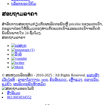
ບລັອກຍອດນິຍົມ
ສອບຖາມລາຄາ
ສໍາ​ລັບ​ການ​ສອບ​ຖາມ​ກ່ຽວ​ກັບ​ຜະ​ລິດ​ຕະ​ພັນ​ຫຼື pricelist ຂອງ​ພວກ​ເຮົາ​,
ກະ​ລຸ​ນາ​ປ່ອຍ​ໃຫ້​ອີ​ເມວ​ຂອງ​ທ່ານ​ກັບ​ພວກ​ເຮົາ​ແລະ​ພວກ​ເຮົາ​ຈະ​ຕິດ​ຕໍ່​
ພົວ​ພັນ​ພາຍ​ໃນ 24 ຊົ່ວ​ໂມງ​.
ສອບຖາມລາຄາ
© ສະຫງວນລິຂະສິດ - 2010-2025 : All Rights Reserved.
ແຜນຜັງ
ເວັບໄຊທ໌
-
ລາຄາໂຮງງານ
,
oem
,
ຄົນອັບເດດ:
,
ເຫຼົ້າແວງ
,
ຂອງຂວັນ
,
ແມ່ຍິງ
,
ຜະລິດຕະພັນທັງຫມົດ
ສົ່ງອີເມວ
8613603034552