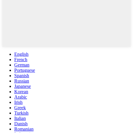
English
French
German
Portuguese
Spanish
Russian
Japanese
Korean
Arabic
Irish
Greek
Turkish
Italian
Danish
Romanian