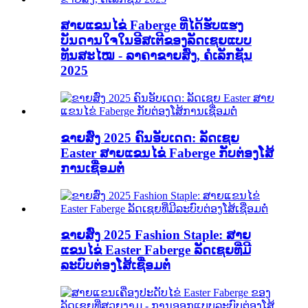
ສາຍແຂນໄຂ່ Faberge ທີ່ໄດ້ຮັບແຮງ
ບັນດານໃຈໃນອີສເຕີຂອງລັດເຊຍແບບ
ທັນສະໄໝ - ລາຄາຂາຍສົ່ງ, ຄໍເລັກຊັນ
2025
ຂາຍສົ່ງ 2025 ຄົນອັບເດດ: ລັດເຊຍ
Easter ສາຍແຂນໄຂ່ Faberge ກັບຕ່ອງໂສ້
ການເຊື່ອມຕໍ່
ຂາຍສົ່ງ 2025 Fashion Staple: ສາຍ
ແຂນໄຂ່ Easter Faberge ລັດເຊຍທີ່ມີ
ລະບົບຕ່ອງໂສ້ເຊື່ອມຕໍ່