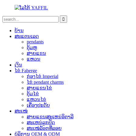
ບ້ານ
ສະແຕນເລດ
pendants
ຕຸ້ມຫູ
ສາຍແຂນ
ແຫວນ
ເງິນ
ໄຂ່ Faberge
ກ່ອງໄຂ່ Imperial
ໄຂ່ pendant charms
ສາຍແຂນໄຂ່
ຕຸ້ມໄຂ່
ແຫວນໄຂ່
ເຄື່ອງປະດັບ
ສະເໜ່
ສາຍແຂນສະເຫນ່ອິຕາລີ
ສະເຫນ່ລູກປັດ
ສະເໜ່ລັອກທີ່ລອຍ
ບໍລິການ OEM & ODM