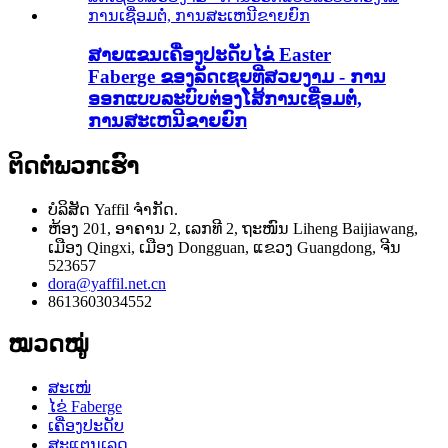
ສາຍແຂນເຄື່ອງປະດັບໄຂ່ Easter
Faberge ຂອງລັດເຊຍທີ່ສວຍງາມ - ການ
ອອກແບບລະບົບຕ່ອງໂສ້ການເຊື່ອມຕໍ່,
ການສະເຫນີຂາຍຍົກ
ຕິດຕໍ່ພວກເຮົາ
ບໍລິສັດ Yaffil ຈໍາກັດ.
ຫ້ອງ 201, ອາຄານ 2, ເລກທີ 2, ຖະໜົນ Liheng Baijiawang,
ເມືອງ Qingxi, ເມືອງ Dongguan, ແຂວງ Guangdong, ຈີນ
523657
dora@yaffil.net.cn
8613603034552
ໝວດໝູ່
ສະເໜ່
ໄຂ່ Faberge
ເຄື່ອງປະດັບ
ສະແຕນເລດ