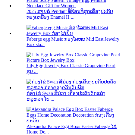
2025 ສາຍຄໍ Pendant ທີ່ຮ້ອນທີ່ສຸດເຄື່ອງປະດັບ
ທອງເຫລືອງ Enamel H ...
Faberge egg Music ກ່ອງໂລຫະ Mid East Jewelry
Box sta...
Lily Egg Jewelry Box Classic Grapevine Pearl
ຮູບ ...
ກ່ອງໄຂ່ Swan ສີມ່ວງ ເຄື່ອງປະດັບຕົກແຕ່ງ
ຫລູຫລາ ໂບ ...
Alexandra Palace Egg Boxs Easter Faberge ໄຂ່
Home De...