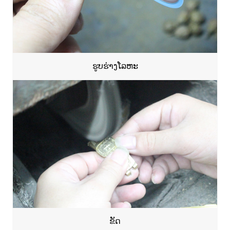
ຮູບຮ່າງໂລຫະ
ຂັດ