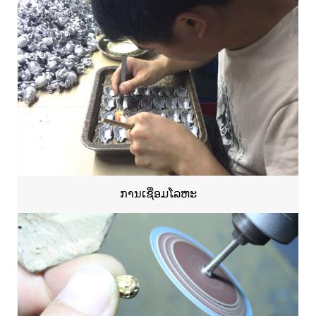
ການເຊື່ອມໂລຫະ