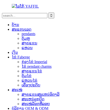
ບ້ານ
ສະແຕນເລດ
pendants
ຕຸ້ມຫູ
ສາຍແຂນ
ແຫວນ
ເງິນ
ໄຂ່ Faberge
ກ່ອງໄຂ່ Imperial
ໄຂ່ pendant charms
ສາຍແຂນໄຂ່
ຕຸ້ມໄຂ່
ແຫວນໄຂ່
ເຄື່ອງປະດັບ
ສະເໜ່
ສາຍແຂນສະເຫນ່ອິຕາລີ
ສະເຫນ່ລູກປັດ
ສະເໜ່ລັອກທີ່ລອຍ
ບໍລິການ OEM & ODM