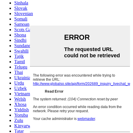
Sinhala
Slovak
Slovenian
Somali
Samoan
Scots Gaelic
Shona
Sindhi
Sundanese
Swahili
Tajik
Tamil
Telugu
Thai
Ukrainian
Urdu
Uzbek
Vietnamese
Welsh
Xhosa
Yiddish
Yoruba
Zulu
Kinyarwanda
Tatar