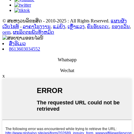
© ສະຫງວນລິຂະສິດ - 2010-2025 : All Rights Reserved.
ແຜນຜັງ
ເວັບໄຊທ໌
-
ລາຄາໂຮງງານ
,
ແມ່ຍິງ
,
ເຫຼົ້າແວງ
,
ຄົນອັບເດດ:
,
ຂອງຂວັນ
,
oem
,
ຜະລິດຕະພັນທັງຫມົດ
ສົ່ງອີເມວ
8613603034552
Whatsapp
Wechat
x