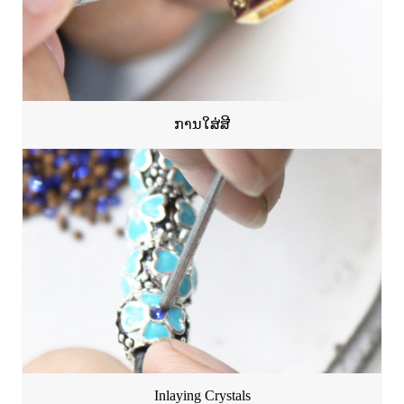
ການໃສ່ສີ
Inlaying Crystals