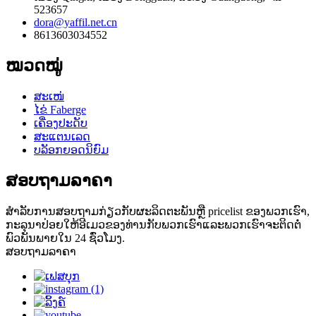
523657
dora@yaffil.net.cn
8613603034552
ໝວດໝູ່
ສະເໜ່
ໄຂ່ Faberge
ເຄື່ອງປະດັບ
ສະແຕນເລດ
ບລັອກຍອດນິຍົມ
ສອບຖາມລາຄາ
ສໍາ​ລັບ​ການ​ສອບ​ຖາມ​ກ່ຽວ​ກັບ​ຜະ​ລິດ​ຕະ​ພັນ​ຫຼື pricelist ຂອງ​ພວກ​ເຮົາ​,
ກະ​ລຸ​ນາ​ປ່ອຍ​ໃຫ້​ອີ​ເມວ​ຂອງ​ທ່ານ​ກັບ​ພວກ​ເຮົາ​ແລະ​ພວກ​ເຮົາ​ຈະ​ຕິດ​ຕໍ່​
ພົວ​ພັນ​ພາຍ​ໃນ 24 ຊົ່ວ​ໂມງ​.
ສອບຖາມລາຄາ