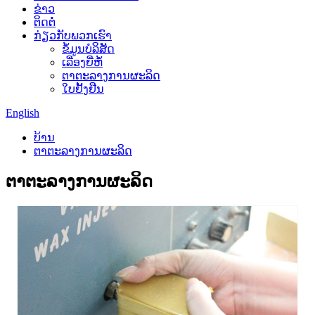
ຂ່າວ
ຕິດຕໍ່
ກ່ຽວກັບພວກເຮົາ
ຂໍ້ມູນບໍລິສັດ
ເລື່ອງຍີ່ຫໍ້
ຕາຕະລາງການຜະລິດ
ໃບຢັ້ງຢືນ
English
ບ້ານ
ຕາຕະລາງການຜະລິດ
ຕາຕະລາງການຜະລິດ