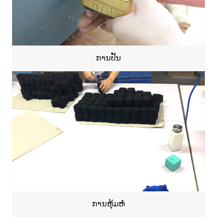
ການປັ້ນ
ການຫຸ້ມຫໍ່